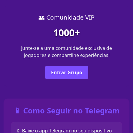
👥 Comunidade VIP
1000+
Junte-se a uma comunidade exclusiva de
jogadores e compartilhe experiências!
Entrar Grupo
📱 Como Seguir no Telegram
📱 Baixe o app Telegram no seu dispositivo