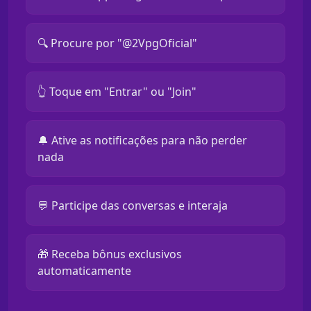
🔍 Procure por "@2VpgOficial"
👆 Toque em "Entrar" ou "Join"
🔔 Ative as notificações para não perder
nada
💬 Participe das conversas e interaja
🎁 Receba bônus exclusivos
automaticamente