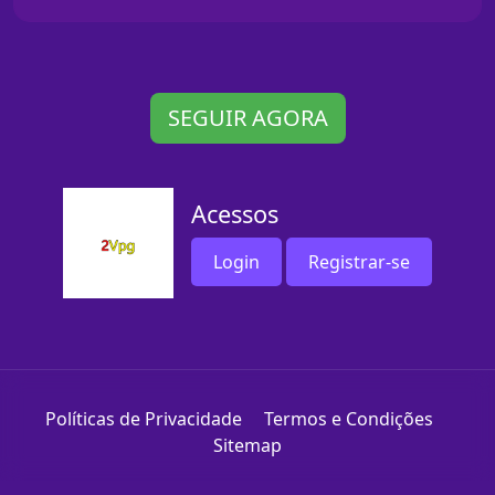
SEGUIR AGORA
Acessos
Login
Registrar-se
Políticas de Privacidade
Termos e Condições
Sitemap