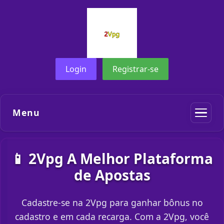
Login
Registrar-se
Menu
📱 2Vpg A Melhor Plataforma
de Apostas
Cadastre-se na 2Vpg para ganhar bônus no
cadastro e em cada recarga. Com a 2Vpg, você